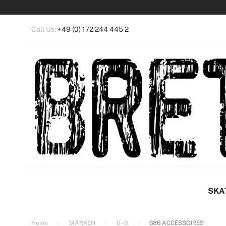
Call Us:
+49 (0) 172 244 445 2
Anm
Ein 
SKA
Home
MARKEN
0 - 9
686 ACCESSOIRES