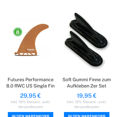
Futures Performance
Soft Gummi Finne zum
8.0 RWC US Single Fin
Aufkleben 2er Set
29,95 €
19,95 €
Inkl. 19% Steuern
,
exkl.
Inkl. 19% Steuern
,
exkl.
Versandkosten
Versandkosten
IN DEN WARENKORB
IN DEN WARENKORB