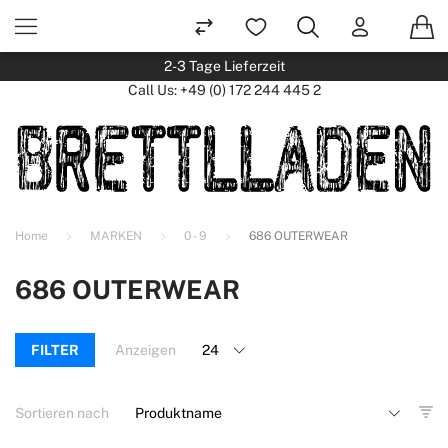
2-3 Tage Lieferzeit
Call Us:
+49 (0) 172 244 445 2
Home
MARKEN
0 - 9
686 OUTERWEAR
686 OUTERWEAR
FILTER
Anzeigen
Sortieren nach