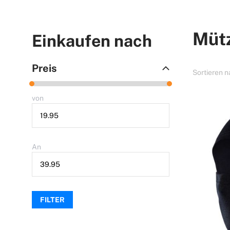
Müt
Einkaufen nach
Preis
Sortieren 
von
An
FILTER