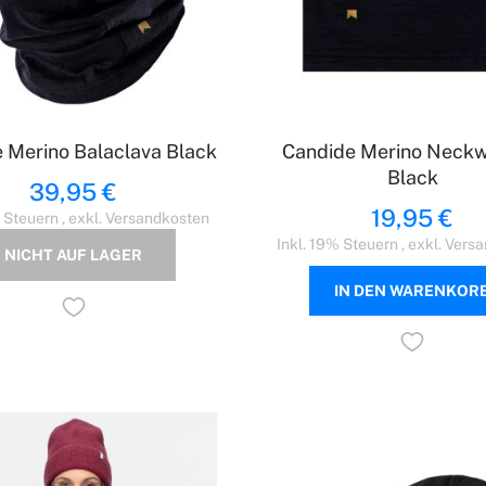
 Merino Balaclava Black
Candide Merino Neck
Black
39,95 €
19,95 €
% Steuern
,
exkl.
Versandkosten
Inkl. 19% Steuern
,
exkl.
Versa
NICHT AUF LAGER
IN DEN WARENKOR