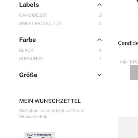
Labels
Artikel
CANDIDE.CO
2
Artikel
SWEET PROTECTION
3
Farbe
Candide
Artikel
BLACK
4
Artikel
BURGUNDY
1
Inkl. 19
Größe
MEIN WUNSCHZETTEL
Sie haben keine Artikel auf Ihrem
Wunschzettel.