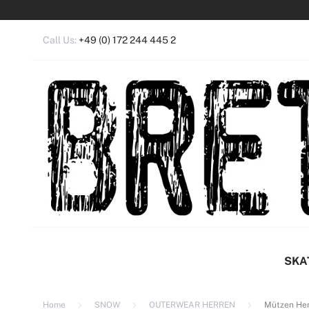
Call Us:
+49 (0) 172 244 445 2
Anm
Ein 
SKA
Home
SNOW
OUTERWEAR HERREN
Mützen He