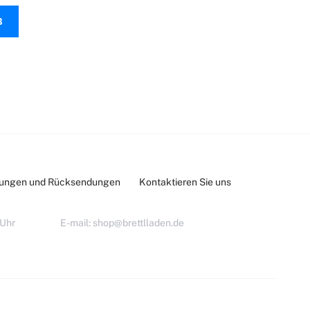
B
lungen und Rücksendungen
Kontaktieren Sie uns
 Uhr
E-mail:
shop@brettlladen.de