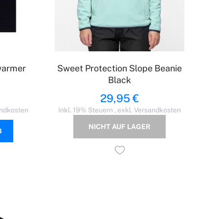
warmer
Sweet Protection Slope Beanie
Black
29,95 €
ndkosten
Inkl. 19% Steuern
,
exkl.
Versandkosten
NICHT AUF LAGER
B