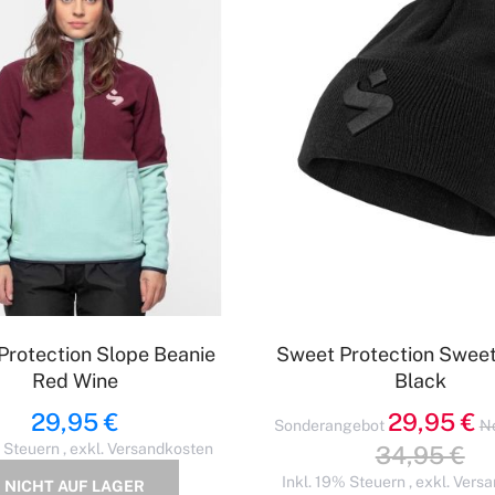
Protection Slope Beanie
Sweet Protection Sweet
Red Wine
Black
29,95 €
29,95 €
Sonderangebot
N
% Steuern
,
exkl.
Versandkosten
34,95 €
Inkl. 19% Steuern
,
exkl.
Versa
NICHT AUF LAGER