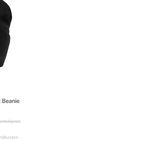
 Beanie
ormalpreis
ndkosten