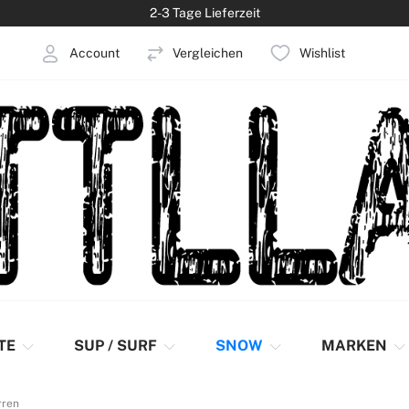
2-3 Tage Lieferzeit
Account
Vergleichen
Wishlist
elden
Konto erstellen
TE
SUP / SURF
SNOW
MARKEN
rren