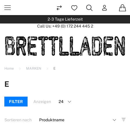
2-3 Tage Lieferzeit
Call Us:
+49 (0) 172 244 445 2
Home
MARKEN
E
E
FILTER
Anzeigen
Sortieren nach