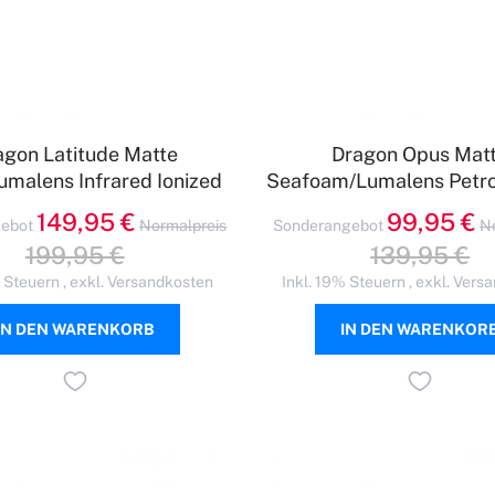
agon Latitude Matte
Dragon Opus Mat
umalens Infrared Ionized
Seafoam/Lumalens Petrol
149,95 €
99,95 €
ebot
Normalpreis
Sonderangebot
N
199,95 €
139,95 €
% Steuern
,
exkl.
Versandkosten
Inkl. 19% Steuern
,
exkl.
Versa
IN DEN WARENKORB
IN DEN WARENKOR