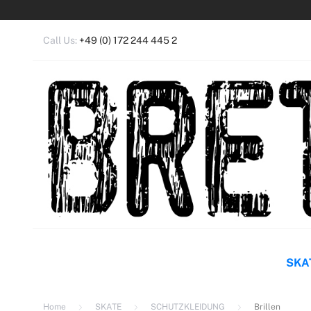
Call Us:
+49 (0) 172 244 445 2
Anm
Ein 
SKA
Home
SKATE
SCHUTZKLEIDUNG
Brillen