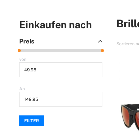
Bril
Einkaufen nach
Preis
Sortieren 
von
An
FILTER