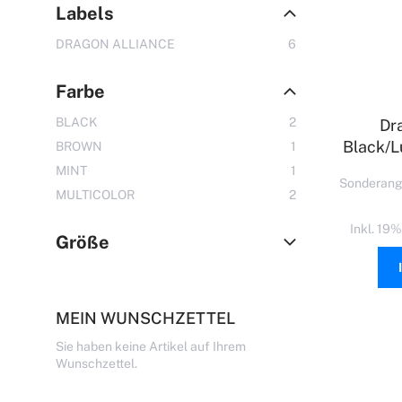
Labels
Artikel
DRAGON ALLIANCE
6
Farbe
Artikel
BLACK
2
Dr
Black/L
Artikel
BROWN
1
Artikel
MINT
1
Sonderang
Artikel
MULTICOLOR
2
Inkl. 19
Größe
MEIN WUNSCHZETTEL
Sie haben keine Artikel auf Ihrem
Wunschzettel.