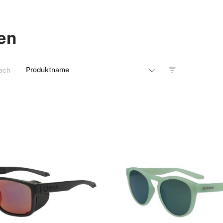
len
nach