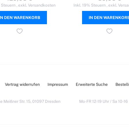
% Steuern
,
exkl.
Versandkosten
Inkl. 19% Steuern
,
exkl.
Versa
IN DEN WARENKORB
IN DEN WARENKOR
Vertrag widerrufen
Impressum
Erweiterte Suche
Bestel
e Meißner Str. 15, 01097 Dresden
Mo-FR 12-19 Uhr / Sa 10-16