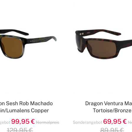
on Sesh Rob Machado
Dragon Ventura Ma
in/Lumalens Copper
Tortoise/Bronze
99,95 €
69,95 €
gebot
Normalpreis
Sonderangebot
N
129,95 €
89,95 €