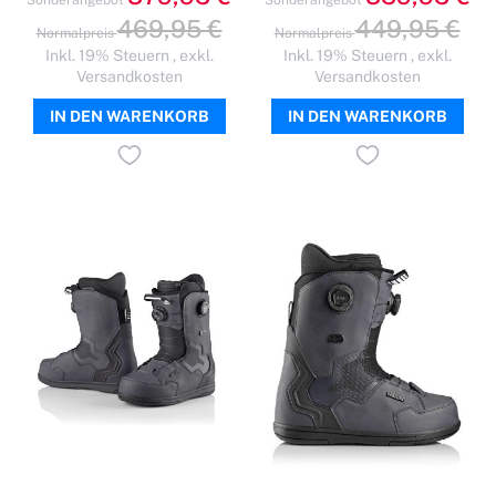
Sonderangebot
Sonderangebot
469,95 €
449,95 €
Normalpreis
Normalpreis
Inkl. 19% Steuern
,
exkl.
Inkl. 19% Steuern
,
exkl.
Versandkosten
Versandkosten
IN DEN WARENKORB
IN DEN WARENKORB