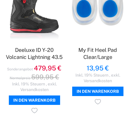
Deeluxe ID Y-20
My Fit Heel Pad
Volcanic Lightning 43.5
Clear/Large
479,95 €
13,95 €
Sonderangebot
Inkl. 19% Steuern
,
exkl.
599,95 €
Normalpreis
Versandkosten
Inkl. 19% Steuern
,
exkl.
Versandkosten
IN DEN WARENKORB
IN DEN WARENKORB