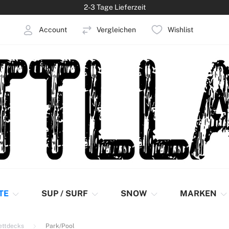
2-3 Tage Lieferzeit
Account
Vergleichen
Wishlist
elden
Konto erstellen
TE
SUP / SURF
SNOW
MARKEN
ettdecks
Park/Pool