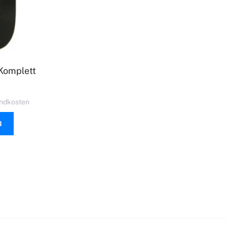
 Komplett
ndkosten
B