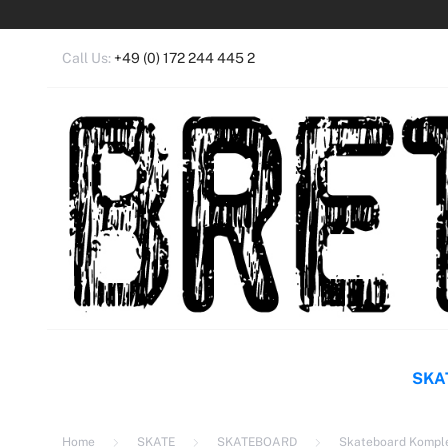
Call Us:
+49 (0) 172 244 445 2
Anm
Ein 
SKA
Home
SKATE
SKATEBOARD
Skateboard Kompl