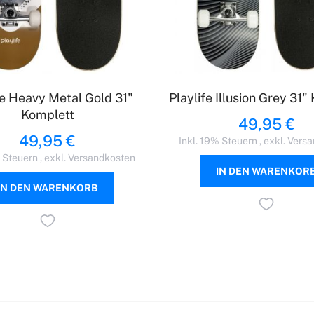
fe Heavy Metal Gold 31"
Playlife Illusion Grey 31"
Komplett
49,95 €
49,95 €
Inkl. 19% Steuern
,
exkl.
Versa
% Steuern
,
exkl.
Versandkosten
IN DEN WARENKOR
IN DEN WARENKORB