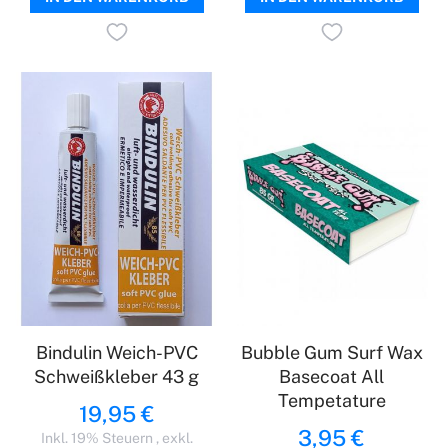
Bindulin Weich-PVC
Bubble Gum Surf Wax
Schweißkleber 43 g
Basecoat All
Tempetature
19,95 €
3,95 €
Inkl. 19% Steuern
,
exkl.