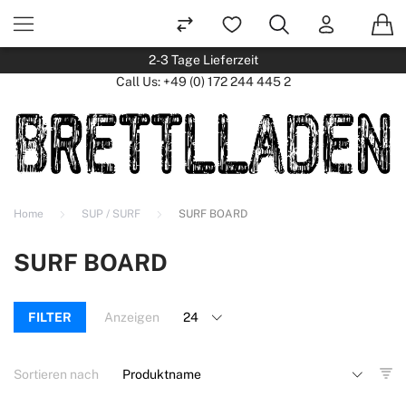
2-3 Tage Lieferzeit
Call Us:
+49 (0) 172 244 445 2
Home
SUP / SURF
SURF BOARD
SURF BOARD
FILTER
Anzeigen
Sortieren nach