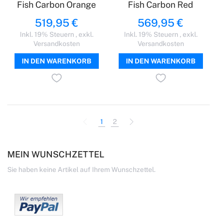
Fish Carbon Orange
Fish Carbon Red
519,95 €
569,95 €
Inkl. 19% Steuern
,
exkl.
Inkl. 19% Steuern
,
exkl.
Versandkosten
Versandkosten
IN DEN WARENKORB
IN DEN WARENKORB
Seite
Seite
Zurück
Sie lesen gerade Seite
Seite
Seite
Weiter
1
2
MEIN WUNSCHZETTEL
Sie haben keine Artikel auf Ihrem Wunschzettel.