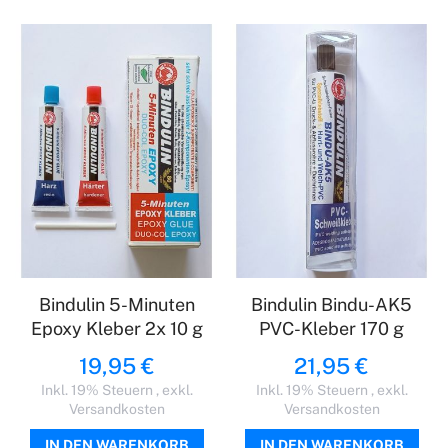
Bindulin 5-Minuten
Bindulin Bindu-AK5
Epoxy Kleber 2x 10 g
PVC-Kleber 170 g
19,95 €
21,95 €
Inkl. 19% Steuern
,
exkl.
Inkl. 19% Steuern
,
exkl.
Versandkosten
Versandkosten
IN DEN WARENKORB
IN DEN WARENKORB