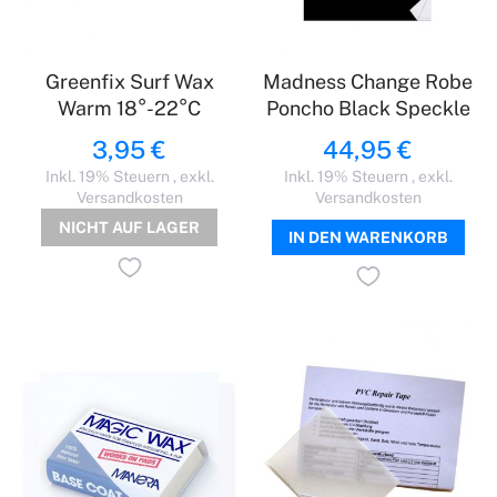
Greenfix Surf Wax
Madness Change Robe
Warm 18°-22°C
Poncho Black Speckle
3,95 €
44,95 €
Inkl. 19% Steuern
,
exkl.
Inkl. 19% Steuern
,
exkl.
Versandkosten
Versandkosten
NICHT AUF LAGER
IN DEN WARENKORB