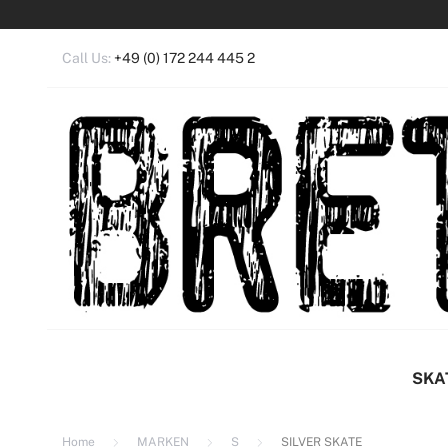
Call Us:
+49 (0) 172 244 445 2
Anm
Ein 
SKA
Home
MARKEN
S
SILVER SKATE