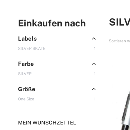
SIL
Einkaufen nach
Labels
Sortieren 
Artikel
SILVER SKATE
1
Farbe
Artikel
SILVER
1
Größe
Artikel
One Size
1
MEIN WUNSCHZETTEL