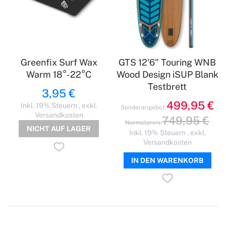
Greenfix Surf Wax
GTS 12'6" Touring WNB
Warm 18°-22°C
Wood Design iSUP Blank
Testbrett
3,95 €
499,95 €
Inkl. 19% Steuern
,
exkl.
Sonderangebot
Versandkosten
749,95 €
Normalpreis
NICHT AUF LAGER
Inkl. 19% Steuern
,
exkl.
Versandkosten
IN DEN WARENKORB