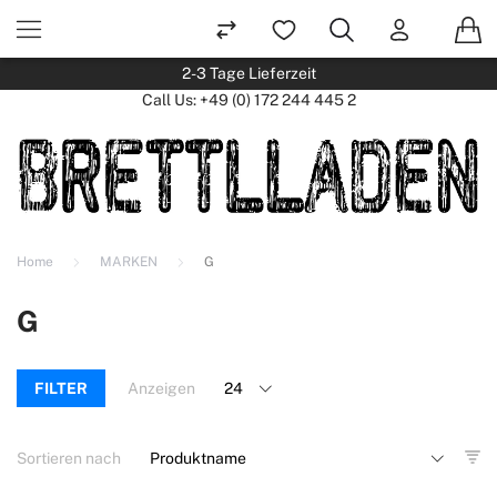
2-3 Tage Lieferzeit
Call Us:
+49 (0) 172 244 445 2
Home
MARKEN
G
G
FILTER
Anzeigen
Sortieren nach