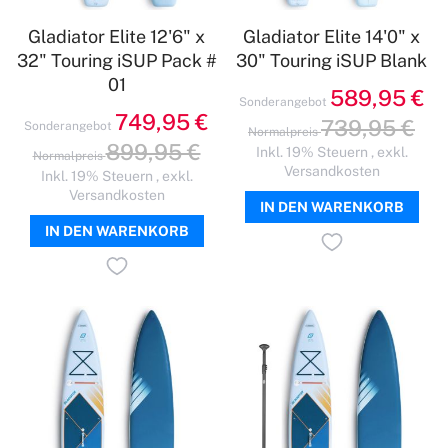
Gladiator Elite 12'6" x
Gladiator Elite 14'0" x
32" Touring iSUP Pack #
30" Touring iSUP Blank
01
589,95 €
Sonderangebot
749,95 €
739,95 €
Sonderangebot
Normalpreis
899,95 €
Inkl. 19% Steuern
,
exkl.
Normalpreis
Versandkosten
Inkl. 19% Steuern
,
exkl.
Versandkosten
IN DEN WARENKORB
IN DEN WARENKORB