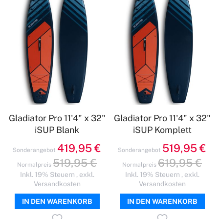
Gladiator Pro 11'4" x 32"
Gladiator Pro 11'4" x 32"
iSUP Blank
iSUP Komplett
419,95 €
519,95 €
Sonderangebot
Sonderangebot
519,95 €
619,95 €
Normalpreis
Normalpreis
Inkl. 19% Steuern
,
exkl.
Inkl. 19% Steuern
,
exkl.
Versandkosten
Versandkosten
IN DEN WARENKORB
IN DEN WARENKORB