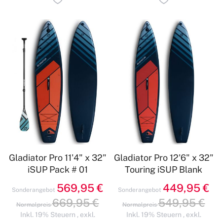
Gladiator Pro 11'4" x 32"
Gladiator Pro 12'6" x 32"
iSUP Pack # 01
Touring iSUP Blank
569,95 €
449,95 €
Sonderangebot
Sonderangebot
669,95 €
549,95 €
Normalpreis
Normalpreis
Inkl. 19% Steuern
,
exkl.
Inkl. 19% Steuern
,
exkl.