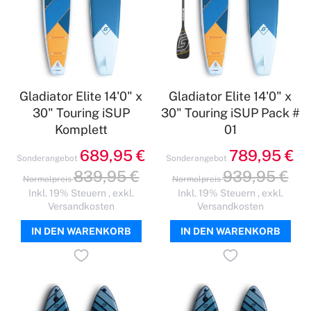
Gladiator Elite 14'0" x
Gladiator Elite 14'0" x
30" Touring iSUP
30" Touring iSUP Pack #
Komplett
01
689,95 €
789,95 €
Sonderangebot
Sonderangebot
839,95 €
939,95 €
Normalpreis
Normalpreis
Inkl. 19% Steuern
,
exkl.
Inkl. 19% Steuern
,
exkl.
Versandkosten
Versandkosten
IN DEN WARENKORB
IN DEN WARENKORB